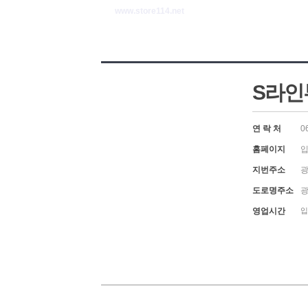
www.store114.net
S라인
연 락 처
0
홈페이지
입
지번주소
광
도로명주소
광
영업시간
입