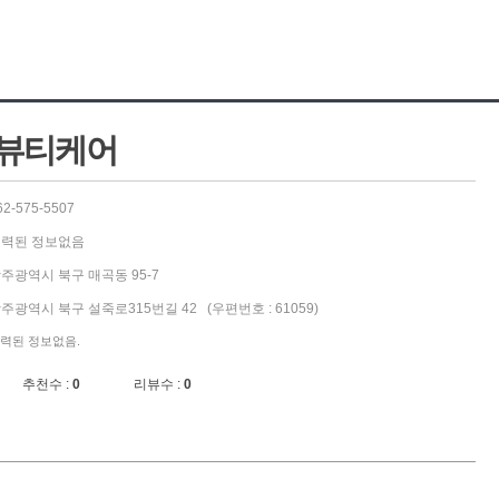
뷰티케어
62-575-5507
력된 정보없음
주광역시 북구 매곡동 95-7
주광역시 북구 설죽로315번길 42 (우편번호 : 61059)
력된 정보없음.
추천수 :
0
리뷰수 :
0