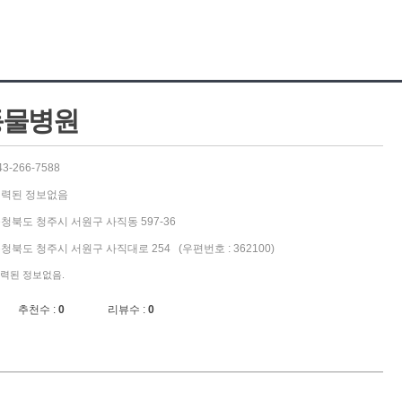
동물병원
43-266-7588
력된 정보없음
청북도 청주시 서원구 사직동 597-36
청북도 청주시 서원구 사직대로 254 (우편번호 : 362100)
력된 정보없음.
추천수 :
0
리뷰수 :
0