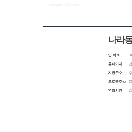
www.store114.net
나라
연 락 처
0
홈페이지
입
지번주소
충
도로명주소
충
영업시간
입